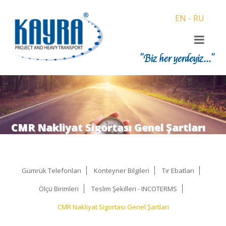
EN
-
RU
"Biz her yerdeyiz..."
CMR Nakliyat Sigortası Genel Şartları
Gümrük Telefonları
Konteyner Bilgileri
Tır Ebatları
Ölçü Birimleri
Teslim Şekilleri - INCOTERMS
CMR Nakliyat Sigortası Genel Şartları