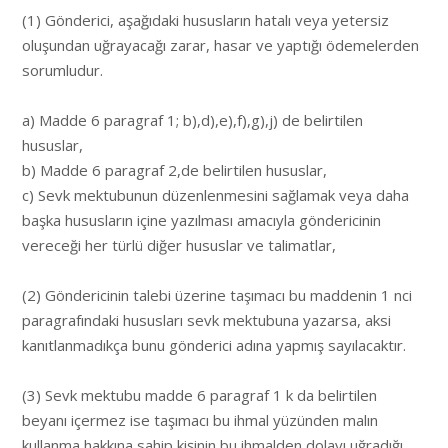
(1) Gönderici, aşağıdaki hususların hatalı veya yetersiz
oluşundan uğrayacağı zarar, hasar ve yaptığı ödemelerden
sorumludur.
a) Madde 6 paragraf 1; b),d),e),f),g),j) de belirtilen
hususlar,
b) Madde 6 paragraf 2,de belirtilen hususlar,
c) Sevk mektubunun düzenlenmesini sağlamak veya daha
başka hususların içine yazılması amacıyla göndericinin
vereceği her türlü diğer hususlar ve talimatlar,
(2) Göndericinin talebi üzerine taşımacı bu maddenin 1 nci
paragrafındaki hususları sevk mektubuna yazarsa, aksi
kanıtlanmadıkça bunu gönderici adına yapmış sayılacaktır.
(3) Sevk mektubu madde 6 paragraf 1 k da belirtilen
beyanı içermez ise taşımacı bu ihmal yüzünden malın
kullanma hakkına sahip kişinin bu ihmalden dolayı uğradığı